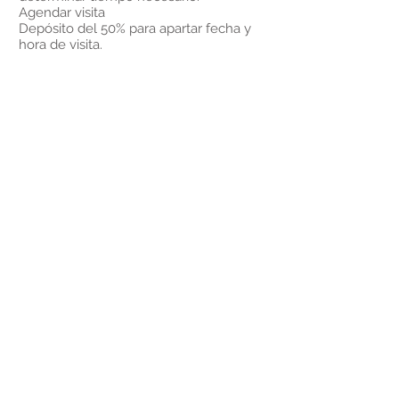
Agendar visita
Depósito del 50% para apartar fecha y
hora de visita.
El tiempo total se determinará antes
de llegar a la visita
En caso de ser más muebles intervenir
se cobrará extra
En caso de ser mas tiempo de lo
acordado se cobrarán $300 extras
STYLING
D
Te ayudamos a acomodar los juguetes
de tus hijos
Duración- 2hrs
Precio - $2,500.00
Requerimientos:
3 fotos del espacio. Esto nos ayudará a